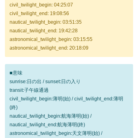
civil_twilight_begin: 04:25:07
civil_twilight_end: 19:08:56
nautical_twilight_begin: 03:51:35
nautical_twilight_end: 19:42:28
astronomical_twilight_begin: 03:15:55
astronomical_twilight_end: 20:18:09
■意味
sunrise:日の出 / sunset:日の入り
transit:子午線通過
civil_twilight_begin:薄明(始) / civil_twilight_end:薄明
(終)
nautical_twilight_begin:航海薄明(始) /
nautical_twilight_end:航海薄明(終)
astronomical_twilight_begin:天文薄明(始) /