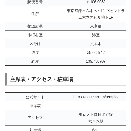
郵便番号
〒106-0032
東京都港区六本木7-14-23セントラ
住所
ム六本木ビル地下1F
都道府県
東京都
市町村区
港区
区分け
六本木
緯度
35.663742
経度
139.730787
座席表・アクセス・駐車場
公式サイト
https://noumanji.jp/temple/
座席表
–
東京メトロ日比谷線
アクセス
六本木駅
駐車場
なし