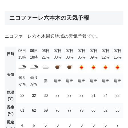
ニコファーレ六本木の天気予報
ニコファーレ六本木周辺地域の天気予報です。
06日
06日
06日
07日
07日
07日
07日
07日
07日
日時
15時
18時
21時
00時
03時
06時
09時
12時
15時
天気
曇り
曇り
雲
晴天
晴天
晴天
晴天
晴天
晴天
がち
がち
気温
32
32
30
27
27
27
31
34
33
(℃)
湿度
61
62
69
76
77
79
66
52
55
(%)
風速
4
6
5
3
3
3
3
5
7