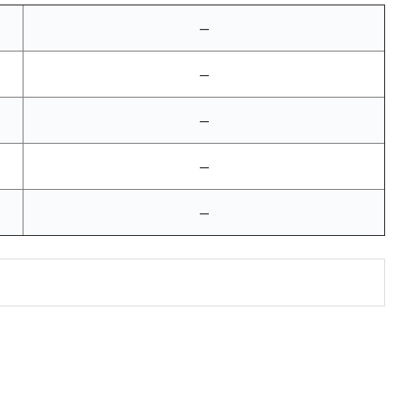
–
–
–
–
–