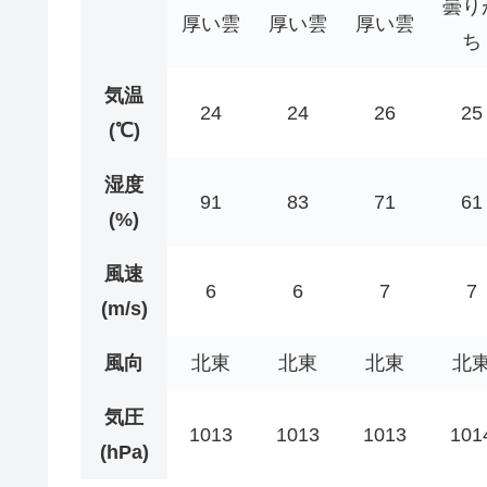
曇り
厚い雲
厚い雲
厚い雲
ち
気温
24
24
26
25
(℃)
湿度
91
83
71
61
(%)
風速
6
6
7
7
(m/s)
風向
北東
北東
北東
北
気圧
1013
1013
1013
101
(hPa)