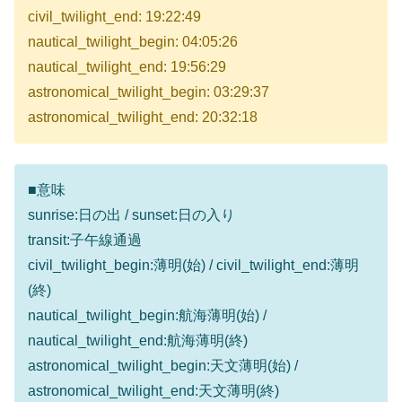
civil_twilight_end: 19:22:49
nautical_twilight_begin: 04:05:26
nautical_twilight_end: 19:56:29
astronomical_twilight_begin: 03:29:37
astronomical_twilight_end: 20:32:18
■意味
sunrise:日の出 / sunset:日の入り
transit:子午線通過
civil_twilight_begin:薄明(始) / civil_twilight_end:薄明
(終)
nautical_twilight_begin:航海薄明(始) /
nautical_twilight_end:航海薄明(終)
astronomical_twilight_begin:天文薄明(始) /
astronomical_twilight_end:天文薄明(終)