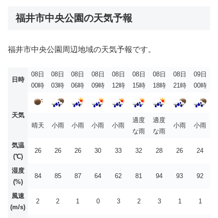
福井市中央公園の天気予報
福井市中央公園周辺地域の天気予報です。
08日
08日
08日
08日
08日
08日
08日
08日
09日
日時
00時
03時
06時
09時
12時
15時
18時
21時
00時
天気
適度
適度
晴天
小雨
小雨
小雨
小雨
小雨
小雨
な雨
な雨
気温
26
26
26
30
33
32
28
26
24
(℃)
湿度
84
85
87
64
62
81
94
93
92
(%)
風速
2
2
1
0
3
2
3
1
1
(m/s)