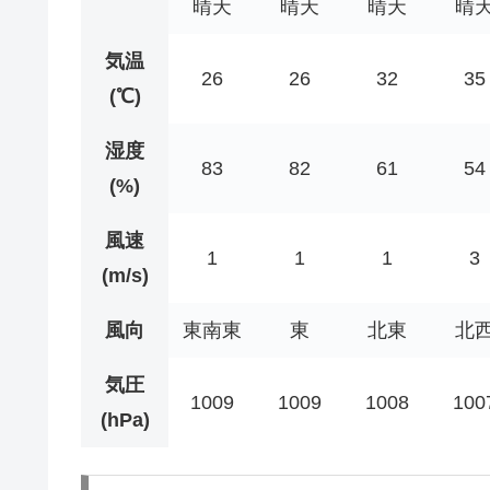
晴天
晴天
晴天
晴
気温
26
26
32
35
(℃)
湿度
83
82
61
54
(%)
風速
1
1
1
3
(m/s)
風向
東南東
東
北東
北
気圧
1009
1009
1008
100
(hPa)