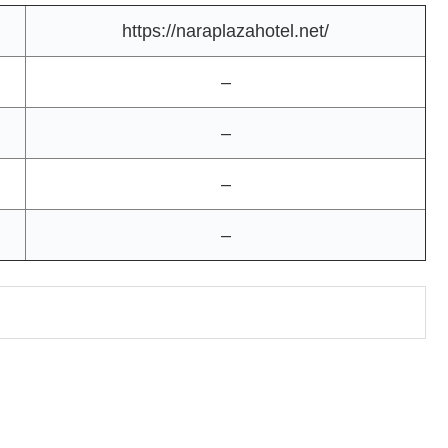
https://naraplazahotel.net/
–
–
–
–