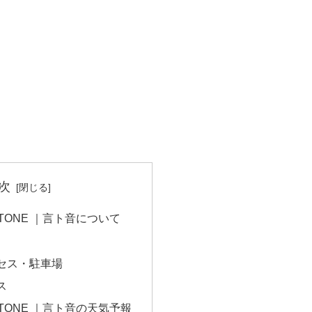
次
KOTONE ｜言ト音について
セス・駐車場
ス
KOTONE ｜言ト音の天気予報