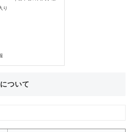
入り
報
ト音について