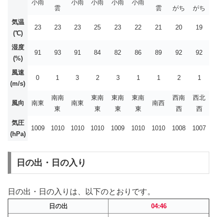
小雨
小雨
小雨
小雨
小雨
雲
雲
がち
がち
気温
23
23
23
25
23
22
21
20
19
(℃)
湿度
91
93
91
84
82
86
89
92
92
(%)
風速
0
1
3
2
3
1
1
2
1
(m/s)
南南
東南
東南
東南
西南
西北
風向
南東
南東
南西
東
東
東
東
西
西
気圧
1009
1010
1010
1010
1009
1010
1010
1008
1007
(hPa)
日の出・日の入り
日の出・日の入りは、以下のとおりです。
日の出
04:46