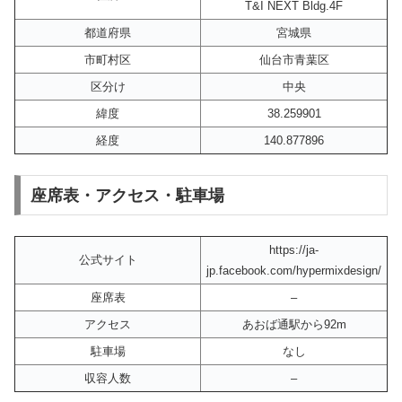
T&I NEXT Bldg.4F
都道府県
宮城県
市町村区
仙台市青葉区
区分け
中央
緯度
38.259901
経度
140.877896
座席表・アクセス・駐車場
https://ja-
公式サイト
jp.facebook.com/hypermixdesign/
座席表
–
アクセス
あおば通駅から92m
駐車場
なし
収容人数
–