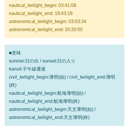
nautical_twilight_begin: 03:41:06
nautical_twilight_end: 19:43:18
astronomical_twilight_begin: 03:03:34
astronomical_twilight_end: 20:20:50
■意味
sunrise:日の出 / sunset:日の入り
transit:子午線通過
civil_twilight_begin:薄明(始) / civil_twilight_end:薄明
(終)
nautical_twilight_begin:航海薄明(始) /
nautical_twilight_end:航海薄明(終)
astronomical_twilight_begin:天文薄明(始) /
astronomical_twilight_end:天文薄明(終)