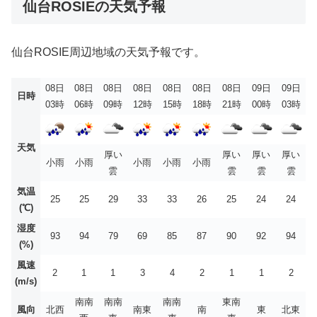
仙台ROSIEの天気予報
仙台ROSIE周辺地域の天気予報です。
08日
08日
08日
08日
08日
08日
08日
09日
09日
日時
03時
06時
09時
12時
15時
18時
21時
00時
03時
天気
厚い
厚い
厚い
厚い
小雨
小雨
小雨
小雨
小雨
雲
雲
雲
雲
気温
25
25
29
33
33
26
25
24
24
(℃)
湿度
93
94
79
69
85
87
90
92
94
(%)
風速
2
1
1
3
4
2
1
1
2
(m/s)
南南
南南
南南
東南
風向
北西
南東
南
東
北東