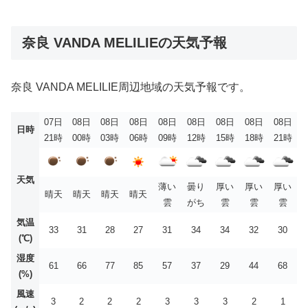
奈良 VANDA MELILIEの天気予報
奈良 VANDA MELILIE周辺地域の天気予報です。
07日
08日
08日
08日
08日
08日
08日
08日
08日
日時
21時
00時
03時
06時
09時
12時
15時
18時
21時
天気
薄い
曇り
厚い
厚い
厚い
晴天
晴天
晴天
晴天
雲
がち
雲
雲
雲
気温
33
31
28
27
31
34
34
32
30
(℃)
湿度
61
66
77
85
57
37
29
44
68
(%)
風速
3
2
2
2
3
3
3
2
1