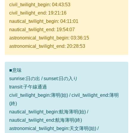
civil_twilight_begin: 04:43:53
civil_twilight_end: 19:21:16
nautical_twilight_begin: 04:11:01
nautical_twilight_end: 19:54:07
astronomical_twilight_begin: 03:36:15
astronomical_twilight_end: 20:28:53
■意味
sunrise:日の出 / sunset:日の入り
transit:子午線通過
civil_twilight_begin:薄明(始) / civil_twilight_end:薄明
(終)
nautical_twilight_begin:航海薄明(始) /
nautical_twilight_end:航海薄明(終)
astronomical_twilight_begin:天文薄明(始) /