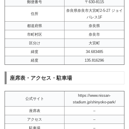
郵便番号
〒630-8115
奈良県奈良市大宮町2-5-27 ジョイ
住所
パレス1F
都道府県
奈良県
市町村区
奈良市
区分け
大宮町
緯度
34.683485
経度
135.816296
座席表・アクセス・駐車場
https://www.nissan-
公式サイト
stadium.jp/shinyoko-park/
座席表
–
アクセス
–
駐車場
–