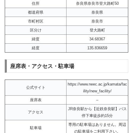
住所
奈良県奈良市登大路町50
都道府県
奈良県
市町村区
奈良市
区分け
登大路町
緯度
34.68367
経度
135.836659
座席表・アクセス・駐車場
https://www.neec.ac.jp/kamata/fac
公式サイト
ility/new_facility/
座席表
–
JR奈良駅から【近鉄奈良駅】バス
アクセス
停下車徒歩約15分
専用の駐車場はありません。周辺
駐車場
の駐車場をご利用下さい。