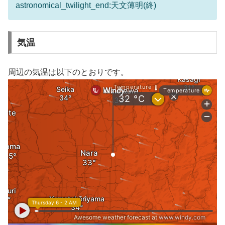
astronomical_twilight_end:天文薄明(終)
気温
周辺の気温は以下のとおりです。