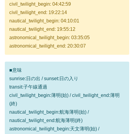
civil_twilight_begin: 04:42:59
civil_twilight_end: 19:22:14
nautical_twilight_begin: 04:10:01
nautical_twilight_end: 19:55:12
astronomical_twilight_begin: 03:35:05
astronomical_twilight_end: 20:30:07
■意味
sunrise:日の出 / sunset:日の入り
transit:子午線通過
civil_twilight_begin:薄明(始) / civil_twilight_end:薄明
(終)
nautical_twilight_begin:航海薄明(始) /
nautical_twilight_end:航海薄明(終)
astronomical_twilight_begin:天文薄明(始) /