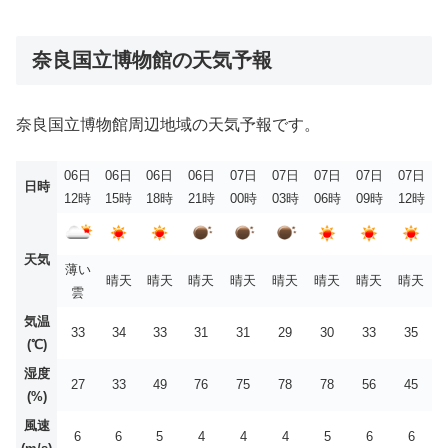
奈良国立博物館の天気予報
奈良国立博物館周辺地域の天気予報です。
06日
06日
06日
06日
07日
07日
07日
07日
07日
日時
12時
15時
18時
21時
00時
03時
06時
09時
12時
天気
薄い
晴天
晴天
晴天
晴天
晴天
晴天
晴天
晴天
雲
気温
33
34
33
31
31
29
30
33
35
(℃)
湿度
27
33
49
76
75
78
78
56
45
(%)
風速
6
6
5
4
4
4
5
6
6