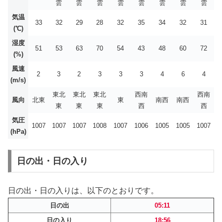
雲
雲
雲
雲
雲
雲
雲
雲
気温
33
32
29
28
32
35
34
32
31
(℃)
湿度
51
53
63
70
54
43
48
60
72
(%)
風速
2
3
2
3
3
3
4
6
4
(m/s)
東北
東北
東北
西南
西南
風向
北東
東
南西
南西
東
東
東
西
西
気圧
1007
1007
1007
1008
1007
1006
1005
1005
1007
(hPa)
日の出・日の入り
日の出・日の入りは、以下のとおりです。
日の出
05:11
日の入り
18:56