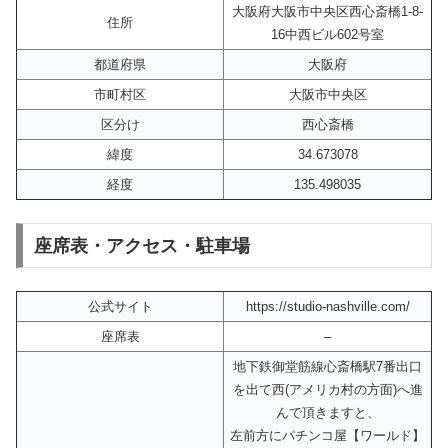
大阪府大阪市中央区西心斎橋1-8-
住所
16中西ビル602号室
都道府県
大阪府
市町村区
大阪市中央区
区分け
西心斎橋
緯度
34.673078
経度
135.498035
座席表・アクセス・駐車場
公式サイト
https://studio-nashville.com/
座席表
–
地下鉄御堂筋線心斎橋駅7番出口
を出て西(アメリカ村の方面)へ進
んで頂きますと、
左前方にパチンコ屋【ワールド】