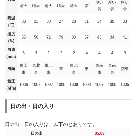
厚い
厚い
厚い
晴天
晴天
晴天
晴天
晴天
雲
雲
雲
雲
気温
33
33
30
27
28
31
34
35
33
(℃)
湿度
55
58
71
79
80
57
43
34
41
(%)
風速
6
3
2
2
2
4
4
4
3
(m/s)
東南
東北
東北
東北
東南
東南
風向
東
東
南東
東
東
東
東
東
東
気圧
1006
1007
1007
1008
1009
1008
1007
1005
1005
(hPa)
日の出・日の入り
日の出・日の入りは、以下のとおりです。
日の出
05:09