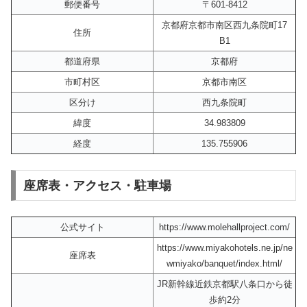
郵便番号
〒601-8412
京都府京都市南区西九条院町17
住所
B1
都道府県
京都府
市町村区
京都市南区
区分け
西九条院町
緯度
34.983809
経度
135.755906
座席表・アクセス・駐車場
公式サイト
https://www.molehallproject.com/
https://www.miyakohotels.ne.jp/ne
座席表
wmiyako/banquet/index.html/
JR新幹線近鉄京都駅八条口から徒
歩約2分