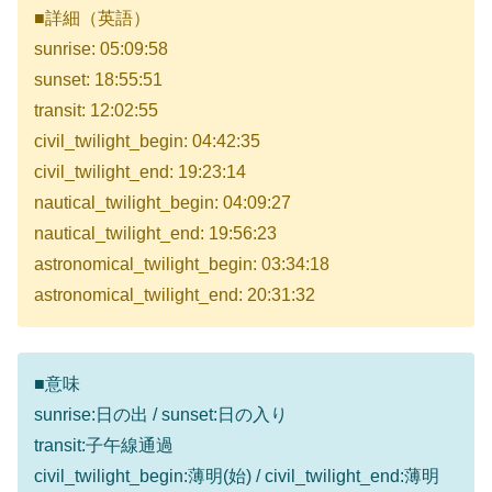
■詳細（英語）
sunrise: 05:09:58
sunset: 18:55:51
transit: 12:02:55
civil_twilight_begin: 04:42:35
civil_twilight_end: 19:23:14
nautical_twilight_begin: 04:09:27
nautical_twilight_end: 19:56:23
astronomical_twilight_begin: 03:34:18
astronomical_twilight_end: 20:31:32
■意味
sunrise:日の出 / sunset:日の入り
transit:子午線通過
civil_twilight_begin:薄明(始) / civil_twilight_end:薄明