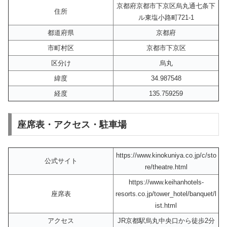
京都府京都市下京区烏丸通七条下
住所
ル東塩小路町721-1
都道府県
京都府
市町村区
京都市下京区
区分け
烏丸
緯度
34.987548
経度
135.759259
座席表・アクセス・駐車場
https://www.kinokuniya.co.jp/c/sto
公式サイト
re/theatre.html
https://www.keihanhotels-
座席表
resorts.co.jp/tower_hotel/banquet/l
ist.html
アクセス
JR京都駅烏丸中央口から徒歩2分