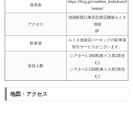
https://ttcg.jp/cinelibre_ikebukuro/t
座席表
heater/
池袋駅西口東武百貨店隣接ルミネ
アクセス
池袋
8F
ルミネ池袋店パーキングの駐車場
駐車場
割引サービスがございます。
シアター1 180席(車イス席2席含
む)
収容人数
シアター2 130席(車イス席2席含
む)
地図・アクセス