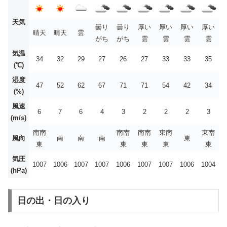
天気
曇り
曇り
厚い
厚い
厚い
厚い
晴天
晴天
雲
がち
がち
雲
雲
雲
雲
気温
34
32
29
27
26
27
33
33
35
(℃)
湿度
47
52
62
67
71
71
54
42
34
(%)
風速
6
7
6
4
3
2
2
2
3
(m/s)
南南
南南
南南
東南
東南
風向
南
南
南
東
東
東
東
東
東
気圧
1007
1006
1007
1007
1006
1007
1007
1006
1004
(hPa)
日の出・日の入り