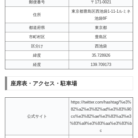
郵便番号
〒171-0021
東京都豊島区西池袋1-11-1ルミネ
住所
池袋8F
都道府県
東京都
市町村区
豊島区
区分け
西池袋
緯度
35.728926
経度
139.709173
座席表・アクセス・駐車場
https://twitter.com/hashtag/%e3%
82%a2%e3%82%ad%e3%83%90
公式サイト
co%e3%82%ae%e3%83%a3%e3
%83%a9%e3%83%aa%e3%83%b
c