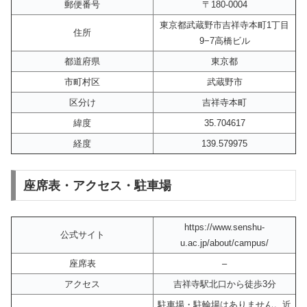
郵便番号
〒180-0004
東京都武蔵野市吉祥寺本町1丁目
住所
9−7高橋ビル
都道府県
東京都
市町村区
武蔵野市
区分け
吉祥寺本町
緯度
35.704617
経度
139.579975
座席表・アクセス・駐車場
https://www.senshu-
公式サイト
u.ac.jp/about/campus/
座席表
–
アクセス
吉祥寺駅北口から徒歩3分
駐車場・駐輪場はありません。近