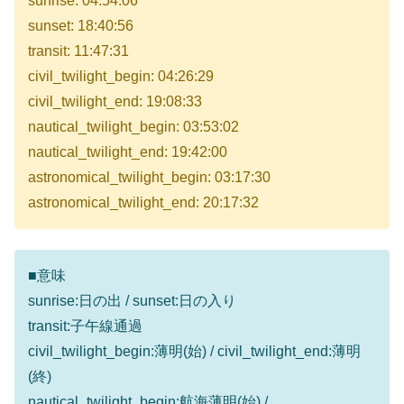
sunrise: 04:54:06
sunset: 18:40:56
transit: 11:47:31
civil_twilight_begin: 04:26:29
civil_twilight_end: 19:08:33
nautical_twilight_begin: 03:53:02
nautical_twilight_end: 19:42:00
astronomical_twilight_begin: 03:17:30
astronomical_twilight_end: 20:17:32
■意味
sunrise:日の出 / sunset:日の入り
transit:子午線通過
civil_twilight_begin:薄明(始) / civil_twilight_end:薄明
(終)
nautical_twilight_begin:航海薄明(始) /