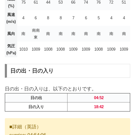
75
61
44
53
66
74
76
72
51
(%)
風速
4
6
8
8
7
6
5
4
4
(m/s)
南南
風向
南
南
南
南
南
南
南
南
東
気圧
1010
1009
1008
1008
1009
1009
1008
1009
1009
(hPa)
日の出・日の入り
日の出・日の入りは、以下のとおりです。
日の出
04:52
日の入り
18:42
■詳細（英語）