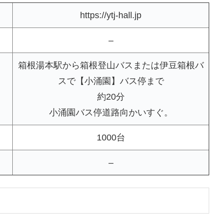
https://ytj-hall.jp
–
箱根湯本駅から箱根登山バスまたは伊豆箱根バ
スで【小涌園】バス停まで
約20分
小涌園バス停道路向かいすぐ。
1000台
–