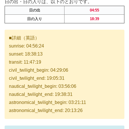
日の出・日の入りは、以下のとおりです。
日の出
04:55
日の入り
18:39
■詳細（英語）
sunrise: 04:56:24
sunset: 18:38:13
transit: 11:47:19
civil_twilight_begin: 04:29:06
civil_twilight_end: 19:05:31
nautical_twilight_begin: 03:56:06
nautical_twilight_end: 19:38:31
astronomical_twilight_begin: 03:21:11
astronomical_twilight_end: 20:13:26