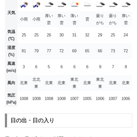
天気
厚い
厚い
薄い
曇り
曇り
厚い
小雨
小雨
雲
雲
雲
雲
がち
がち
雲
気温
25
25
26
30
31
32
29
25
24
(℃)
湿度
81
79
77
72
69
65
66
73
72
(%)
風速
3
6
5
6
6
6
9
7
8
(m/s)
北北
東北
東北
風向
北東
北東
北東
北東
北東
北東
東
東
東
気圧
1008
1008
1008
1008
1007
1005
1006
1007
1006
(hPa)
日の出・日の入り