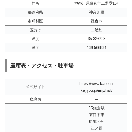
住所
神奈川県鎌倉市二階堂154
都道府県
神奈川県
市町村区
鎌倉市
区分け
二階堂
緯度
35.326223
経度
139.566834
座席表・アクセス・駐車場
https://www.kanden-
公式サイト
kaijyou.jp/imp/hall/
座席表
–
JR鎌倉駅
東口下車
徒歩30分
江ノ電