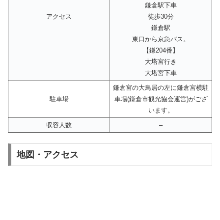
鎌倉駅下車
アクセス
徒歩30分
鎌倉駅
東口から京急バス。
【鎌204番】
大塔宮行き
大塔宮下車
鎌倉宮の大鳥居の左に鎌倉宮横駐
駐車場
車場(鎌倉市観光協会運営)がござ
います。
収容人数
–
地図・アクセス