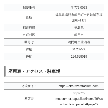
郵便番号
〒772-0053
徳島県鳴門市鳴門町土佐泊浦字福
住所
池65-1 B3
都道府県
徳島県
市町村区
鳴門市
区分け
鳴門町土佐泊浦
緯度
34.232535
経度
134.638019
座席表・アクセス・駐車場
公式サイト
https://oita-riverstadium.com/
https://o-
座席表
museum.or.jp/publics/index/49/&a
nchor_link=page49#page49