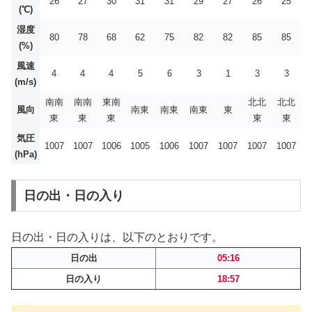
26
27
30
31
31
29
27
26
25
(℃)
湿度
80
78
68
62
75
82
82
85
85
(%)
風速
4
4
4
5
6
3
1
3
3
(m/s)
南南
南南
東南
北北
北北
風向
南東
南東
南東
東
東
東
東
東
東
気圧
1007
1007
1006
1005
1006
1007
1007
1007
1007
(hPa)
日の出・日の入り
日の出・日の入りは、以下のとおりです。
日の出
05:16
日の入り
18:57