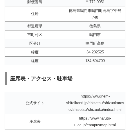
郵便番号
〒772-0051
徳島県鳴門市鳴門町高島字中島
住所
748
都道府県
徳島県
市町村区
鳴門市
区分け
鳴門町高島
緯度
34.202525
経度
134.604709
座席表・アクセス・駐車場
https://www.nem-
公式サイト
shiteikanri.jp/shisetsu/shizuokaros
ei/shisetsu/shizuoka/index.html
https://www.naruto-
座席表
u.ac.jp/campusmap.html