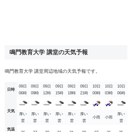
鳴門教育大学 講堂の天気予報
鳴門教育大学 講堂周辺地域の天気予報です。
09日
09日
09日
09日
09日
09日
10日
10日
10日
日時
06時
09時
12時
15時
18時
21時
00時
03時
06時
天気
厚い
厚い
厚い
厚い
厚い
厚い
厚い
小雨
小雨
雲
雲
雲
雲
雲
雲
雲
気温