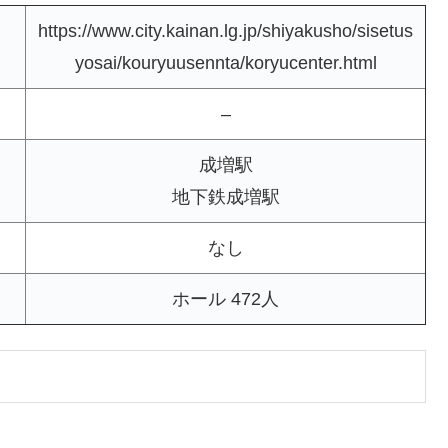
https://www.city.kainan.lg.jp/shiyakusho/sisetus
yosai/kouryuusennta/koryucenter.html
–
成増駅
地下鉄成増駅
なし
ホール 472人