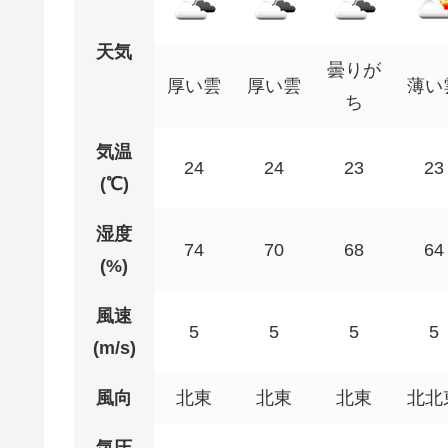
天気
曇りが
厚い雲
厚い雲
薄い
ち
気温
24
24
23
23
(℃)
湿度
74
70
68
64
(%)
風速
5
5
5
5
(m/s)
風向
北東
北東
北東
北北
気圧