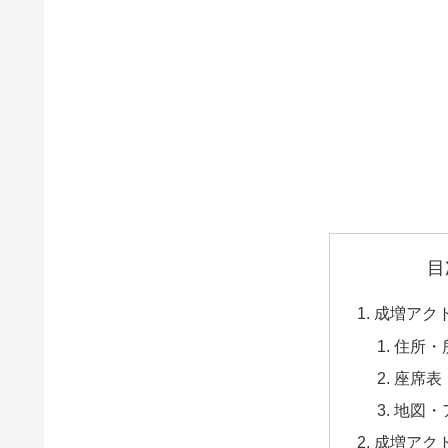
目
成増アク
住所・
座席表
地図・
成増アク