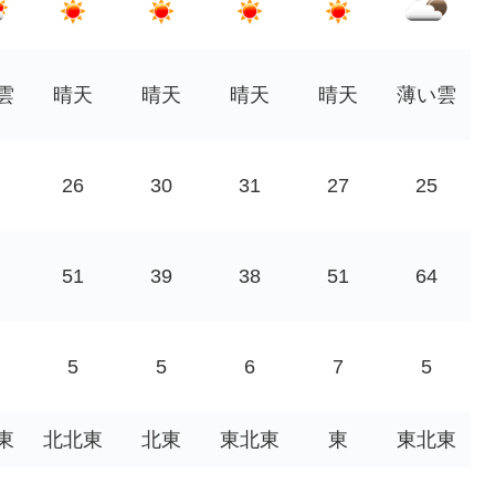
雲
晴天
晴天
晴天
晴天
薄い雲
26
30
31
27
25
51
39
38
51
64
5
5
6
7
5
東
北北東
北東
東北東
東
東北東