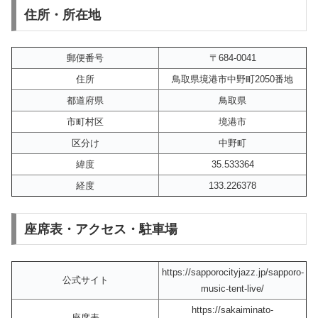
住所・所在地
郵便番号
〒684-0041
住所
鳥取県境港市中野町2050番地
都道府県
鳥取県
市町村区
境港市
区分け
中野町
緯度
35.533364
経度
133.226378
座席表・アクセス・駐車場
https://sapporocityjazz.jp/sapporo-
公式サイト
music-tent-live/
https://sakaiminato-
座席表