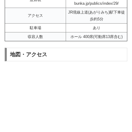
bunka.jp/publics/index/29/
JR境線上道(あがりみち)駅下車徒
アクセス
歩約5分
駐車場
あり
収容人数
ホール 400席(可動席13席含む)
地図・アクセス