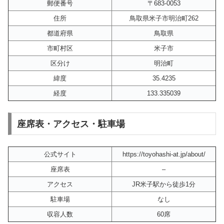
郵便番号
〒683-0053
住所
鳥取県米子市明治町262
都道府県
鳥取県
市町村区
米子市
区分け
明治町
緯度
35.4235
経度
133.335039
座席表・アクセス・駐車場
公式サイト
https://toyohashi-at.jp/about/
座席表
–
アクセス
JR米子駅から徒歩1分
駐車場
なし
収容人数
60席