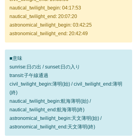
nautical_twilight_begin: 04:17:53
nautical_twilight_end: 20:07:20
astronomical_twilight_begin: 03:42:25
astronomical_twilight_end: 20:42:49
■意味
sunrise:日の出 / sunset:日の入り
transit:子午線通過
civil_twilight_begin:薄明(始) / civil_twilight_end:薄明
(終)
nautical_twilight_begin:航海薄明(始) /
nautical_twilight_end:航海薄明(終)
astronomical_twilight_begin:天文薄明(始) /
astronomical_twilight_end:天文薄明(終)