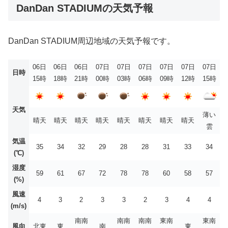
DanDan STADIUMの天気予報
DanDan STADIUM周辺地域の天気予報です。
06日
06日
06日
07日
07日
07日
07日
07日
07日
日時
15時
18時
21時
00時
03時
06時
09時
12時
15時
天気
薄い
晴天
晴天
晴天
晴天
晴天
晴天
晴天
晴天
雲
気温
35
34
32
29
28
28
31
33
34
(℃)
湿度
59
61
67
72
78
78
60
58
57
(%)
風速
4
3
2
3
3
2
3
4
4
(m/s)
南南
南南
南南
東南
東南
風向
北東
東
南
東