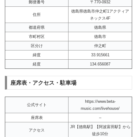
郵便番号
〒770-0932
徳島県徳島市仲之町1アクティア
住所
ネックス4F
都道府県
徳島県
市町村区
徳島市
区分け
仲之町
緯度
33.915661
経度
134.656087
座席表・アクセス・駐車場
https://www.beta-
公式サイト
music.com/livehouse/
座席表
–
JR【徳島駅】【阿波富田駅】から
アクセス
徒歩10分