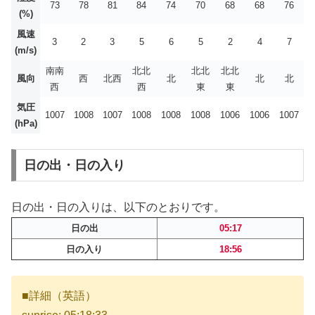
73
78
81
84
74
70
68
68
76
(%)
風速
3
2
3
5
6
5
2
4
7
(m/s)
南南
北北
北北
北北
風向
西
北西
北
北
北
西
西
東
東
気圧
1007
1008
1007
1008
1008
1008
1006
1006
1007
(hPa)
日の出・日の入り
日の出・日の入りは、以下のとおりです。
日の出
05:17
日の入り
18:56
■詳細（英語）