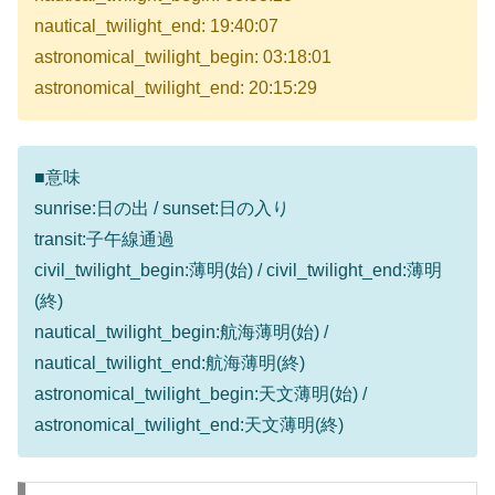
nautical_twilight_end: 19:40:07
astronomical_twilight_begin: 03:18:01
astronomical_twilight_end: 20:15:29
■意味
sunrise:日の出 / sunset:日の入り
transit:子午線通過
civil_twilight_begin:薄明(始) / civil_twilight_end:薄明
(終)
nautical_twilight_begin:航海薄明(始) /
nautical_twilight_end:航海薄明(終)
astronomical_twilight_begin:天文薄明(始) /
astronomical_twilight_end:天文薄明(終)