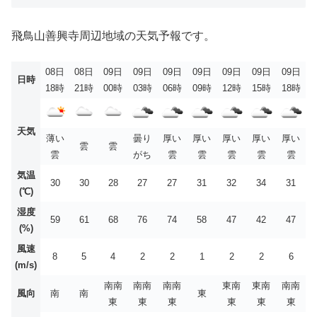
飛鳥山善興寺周辺地域の天気予報です。
08日
08日
09日
09日
09日
09日
09日
09日
09日
日時
18時
21時
00時
03時
06時
09時
12時
15時
18時
天気
薄い
曇り
厚い
厚い
厚い
厚い
厚い
雲
雲
雲
がち
雲
雲
雲
雲
雲
気温
30
30
28
27
27
31
32
34
31
(℃)
湿度
59
61
68
76
74
58
47
42
47
(%)
風速
8
5
4
2
2
1
2
2
6
(m/s)
南南
南南
南南
東南
東南
南南
風向
南
南
東
東
東
東
東
東
東