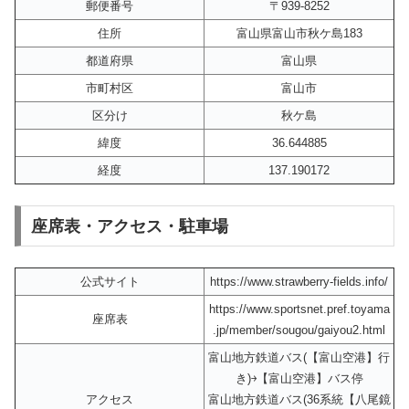
郵便番号
〒939-8252
住所
富山県富山市秋ケ島183
都道府県
富山県
市町村区
富山市
区分け
秋ケ島
緯度
36.644885
経度
137.190172
座席表・アクセス・駐車場
公式サイト
https://www.strawberry-fields.info/
https://www.sportsnet.pref.toyama
座席表
.jp/member/sougou/gaiyou2.html
富山地方鉄道バス(【富山空港】行
き)￫【富山空港】バス停
アクセス
富山地方鉄道バス(36系統【八尾鏡