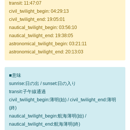
transit: 11:47:07
civil_twilight_begin: 04:29:13
civil_twilight_end: 19:05:01
nautical_twilight_begin: 03:56:10
nautical_twilight_end: 19:38:05
astronomical_twilight_begin: 03:21:11
astronomical_twilight_end: 20:13:03
■意味
sunrise:日の出 / sunset:日の入り
transit:子午線通過
civil_twilight_begin:薄明(始) / civil_twilight_end:薄明
(終)
nautical_twilight_begin:航海薄明(始) /
nautical_twilight_end:航海薄明(終)