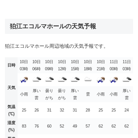
狛江エコルマホールの天気予報
狛江エコルマホール周辺地域の天気予報です。
10日
10日
10日
10日
10日
10日
10日
11日
11日
日時
03時
06時
09時
12時
15時
18時
21時
00時
03時
天気
厚い
曇り
曇り
厚い
厚い
小雨
雲
小雨
小雨
雲
がち
がち
雲
雲
気温
25
26
31
32
31
28
25
25
24
(℃)
湿度
83
76
60
52
49
57
62
62
62
(%)