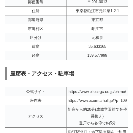
郵便番号
〒201-0013
住所
東京都狛江市元和泉1-2-1
都道府県
東京都
市町村区
狛江市
区分け
元和泉
緯度
35.633165
経度
139.577999
座席表・アクセス・駐車場
公式サイト
https://www.elleairgc.co.jp/ehime/
座席表
https://www.ecorma-hall.jp/?p=109
新宿から約20分(成城学園前で各停
アクセス
乗換え)
登戸から各停で約5分
狛江駅北口・地下駐車場をご利用