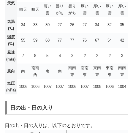
天気
薄い
曇り
曇り
厚い
厚い
厚い
厚い
晴天
晴天
雲
がち
がち
雲
雲
雲
雲
気温
34
33
30
27
26
27
34
32
35
(℃)
湿度
55
59
68
77
77
76
67
54
42
(%)
風速
7
8
5
4
3
2
2
2
3
(m/s)
南南
南南
南南
東南
東南
南南
風向
南
南
南
西
東
東
東
東
東
気圧
1006
1006
1007
1007
1006
1007
1008
1006
1004
(hPa)
日の出・日の入り
日の出・日の入りは、以下のとおりです。