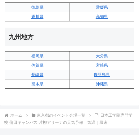
徳島県
愛媛県
香川県
高知県
九州地方
福岡県
大分県
佐賀県
宮崎県
長崎県
鹿児島県
熊本県
沖縄県
ホーム
東京都のイベント会場一覧
日本工学院専門学
校 蒲田キャンパス 片柳アリーナの天気予報｜気温｜風速