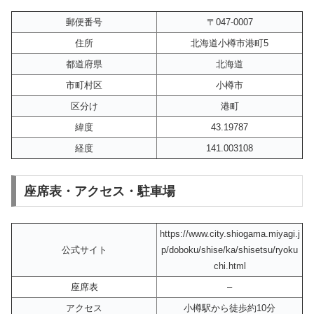
郵便番号
〒047-0007
住所
北海道小樽市港町5
都道府県
北海道
市町村区
小樽市
区分け
港町
緯度
43.19787
経度
141.003108
座席表・アクセス・駐車場
https://www.city.shiogama.miyagi.j
公式サイト
p/doboku/shise/ka/shisetsu/ryoku
chi.html
座席表
–
アクセス
小樽駅から徒歩約10分