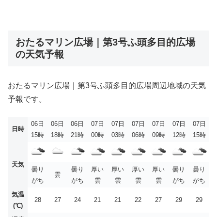
おたるマリン広場｜第3号ふ頭多目的広場
の天気予報
おたるマリン広場｜第3号ふ頭多目的広場周辺地域の天気
予報です。
06日
06日
06日
07日
07日
07日
07日
07日
07日
日時
15時
18時
21時
00時
03時
06時
09時
12時
15時
天気
曇り
曇り
厚い
厚い
厚い
厚い
曇り
曇り
雲
がち
がち
雲
雲
雲
雲
がち
がち
気温
28
27
24
21
21
22
27
29
29
(℃)