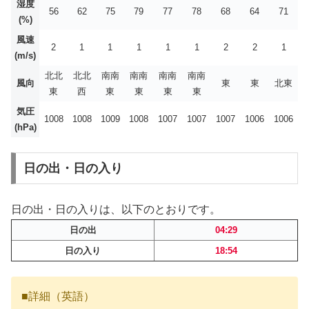
湿度
56
62
75
79
77
78
68
64
71
(%)
風速
2
1
1
1
1
1
2
2
1
(m/s)
北北
北北
南南
南南
南南
南南
風向
東
東
北東
東
西
東
東
東
東
気圧
1008
1008
1009
1008
1007
1007
1007
1006
1006
(hPa)
日の出・日の入り
日の出・日の入りは、以下のとおりです。
日の出
04:29
日の入り
18:54
■詳細（英語）