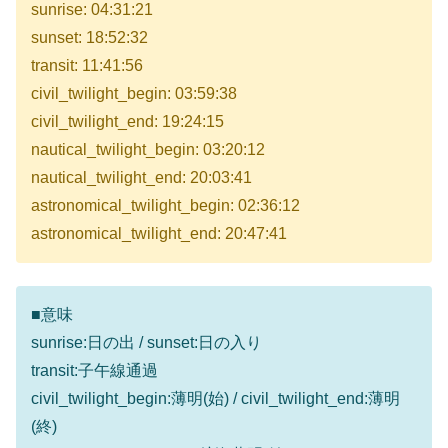
sunrise: 04:31:21
sunset: 18:52:32
transit: 11:41:56
civil_twilight_begin: 03:59:38
civil_twilight_end: 19:24:15
nautical_twilight_begin: 03:20:12
nautical_twilight_end: 20:03:41
astronomical_twilight_begin: 02:36:12
astronomical_twilight_end: 20:47:41
■意味
sunrise:日の出 / sunset:日の入り
transit:子午線通過
civil_twilight_begin:薄明(始) / civil_twilight_end:薄明
(終)