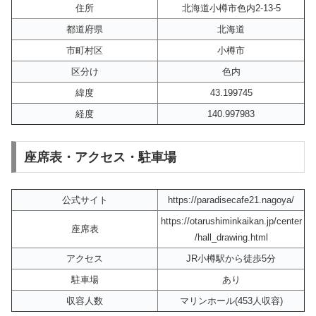
住所
北海道小樽市色内2-13-5
都道府県
北海道
市町村区
小樽市
区分け
色内
緯度
43.199745
経度
140.997983
座席表・アクセス・駐車場
公式サイト
https://paradisecafe21.nagoya/
https://otarushiminkaikan.jp/center
座席表
/hall_drawing.html
アクセス
JR小樽駅から徒歩5分
駐車場
あり
収容人数
マリンホール(453人収容)