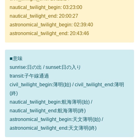
nautical_twilight_begin: 03:23:00
nautical_twilight_end: 20:00:27
astronomical_twilight_begin: 02:39:40
astronomical_twilight_end: 20:43:46
■意味
sunrise:日の出 / sunset:日の入り
transit:子午線通過
civil_twilight_begin:薄明(始) / civil_twilight_end:薄明
(終)
nautical_twilight_begin:航海薄明(始) /
nautical_twilight_end:航海薄明(終)
astronomical_twilight_begin:天文薄明(始) /
astronomical_twilight_end:天文薄明(終)