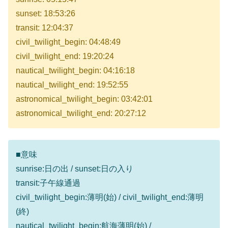
sunset: 18:53:26
transit: 12:04:37
civil_twilight_begin: 04:48:49
civil_twilight_end: 19:20:24
nautical_twilight_begin: 04:16:18
nautical_twilight_end: 19:52:55
astronomical_twilight_begin: 03:42:01
astronomical_twilight_end: 20:27:12
■意味
sunrise:日の出 / sunset:日の入り
transit:子午線通過
civil_twilight_begin:薄明(始) / civil_twilight_end:薄明
(終)
nautical_twilight_begin:航海薄明(始) /