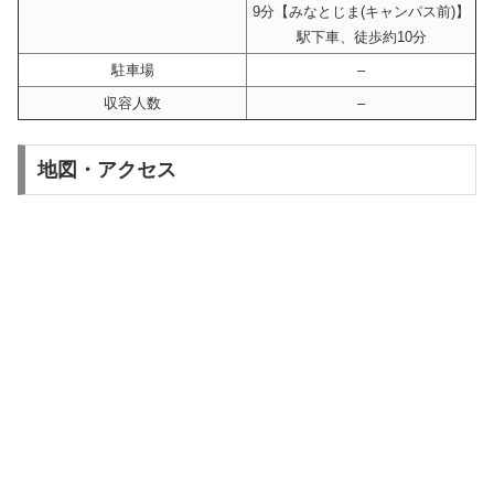
9分【みなとじま(キャンパス前)】
駅下車、徒歩約10分
駐車場
–
収容人数
–
地図・アクセス