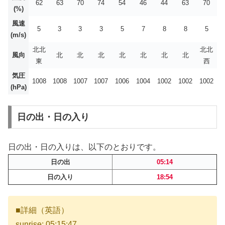
62
63
70
74
54
46
44
63
70
(%)
風速
5
3
3
3
5
7
8
8
5
(m/s)
北北
北北
風向
北
北
北
北
北
北
北
東
西
気圧
1008
1008
1007
1007
1006
1004
1002
1002
1002
(hPa)
日の出・日の入り
日の出・日の入りは、以下のとおりです。
日の出
05:14
日の入り
18:54
■詳細（英語）
sunrise: 05:15:47