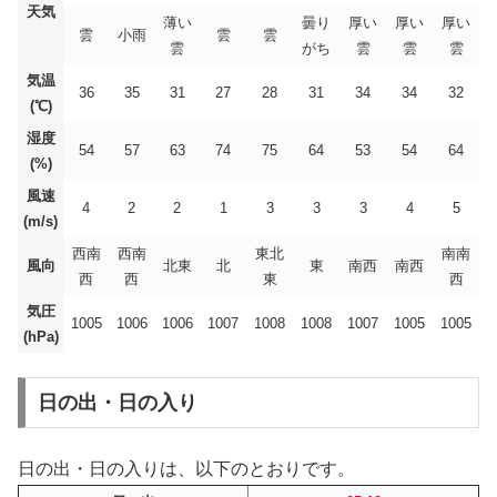
天気
薄い
曇り
厚い
厚い
厚い
雲
小雨
雲
雲
雲
がち
雲
雲
雲
気温
36
35
31
27
28
31
34
34
32
(℃)
湿度
54
57
63
74
75
64
53
54
64
(%)
風速
4
2
2
1
3
3
3
4
5
(m/s)
西南
西南
東北
南南
風向
北東
北
東
南西
南西
西
西
東
西
気圧
1005
1006
1006
1007
1008
1008
1007
1005
1005
(hPa)
日の出・日の入り
日の出・日の入りは、以下のとおりです。