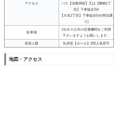
アクセス
バス【法務局前】又は【舞鶴1丁
目】下車徒歩3分
【大名2丁目】下車徒歩5分(明治通
り)
2台分※公共の交通機関をご利用
駐車場
下さいますようお願いします。
収容人数
礼拝堂【ホール】200人収容可
地図・アクセス