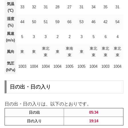
気温
33
32
31
28
27
31
34
35
31
(℃)
湿度
44
50
51
59
66
53
46
42
54
(%)
風速
5
3
3
2
2
3
5
6
4
(m/s)
東北
東南
東北
東北
東北
風向
東
東
東
東
東
東
東
東
東
気圧
1003
1004
1004
1004
1005
1005
1004
1003
1004
(hPa)
日の出・日の入り
日の出・日の入りは、以下のとおりです。
日の出
05:34
日の入り
19:14