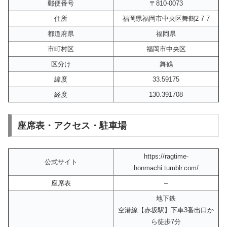
郵便番号
〒810-0073
住所
福岡県福岡市中央区舞鶴2-7-7
都道府県
福岡県
市町村区
福岡市中央区
区分け
舞鶴
緯度
33.59175
経度
130.391708
座席表・アクセス・駐車場
https://ragtime-
公式サイト
honmachi.tumblr.com/
座席表
–
地下鉄
空港線【赤坂駅】下車3番出口か
ら徒歩7分