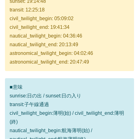
sunset: 19:14:48
transit: 12:25:18
civil_twilight_begin: 05:09:02
civil_twilight_end: 19:41:34
nautical_twilight_begin: 04:36:46
nautical_twilight_end: 20:13:49
astronomical_twilight_begin: 04:02:46
astronomical_twilight_end: 20:47:49
■意味
sunrise:日の出 / sunset:日の入り
transit:子午線通過
civil_twilight_begin:薄明(始) / civil_twilight_end:薄明
(終)
nautical_twilight_begin:航海薄明(始) /