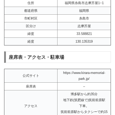
住所
福岡県糸島市志摩芥屋1−1
都道府県
福岡県
市町村区
糸島市
区分け
志摩芥屋
緯度
33.588821
経度
130.135319
座席表・アクセス・駐車場
https://www.kirara-memorial-
公式サイト
park.jp/
座席表
–
博多駅から約35分
地下鉄(筑肥線で)筑前前原駅
アクセス
下車。
筑前前原駅からタクシーで約15