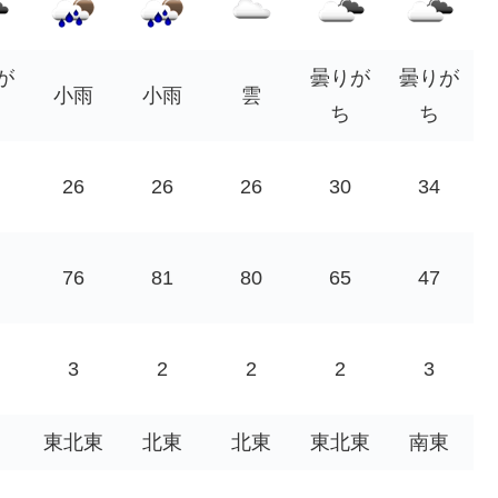
が
曇りが
曇りが
小雨
小雨
雲
ち
ち
26
26
26
30
34
76
81
80
65
47
3
2
2
2
3
東北東
北東
北東
東北東
南東