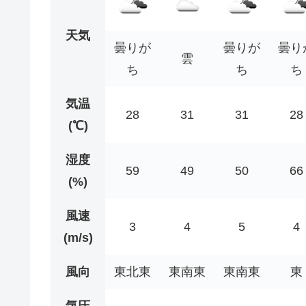
天気
曇りが
曇りが
曇り
雲
ち
ち
ち
気温
28
31
31
28
(℃)
湿度
59
49
50
66
(%)
風速
3
4
5
4
(m/s)
風向
東北東
東南東
東南東
東
気圧