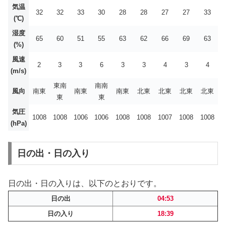
気温
32
32
33
30
28
28
27
27
33
(℃)
湿度
65
60
51
55
63
62
66
69
63
(%)
風速
2
3
3
6
3
3
4
3
4
(m/s)
東南
南南
風向
南東
南東
南東
北東
北東
北東
北東
東
東
気圧
1008
1008
1006
1006
1008
1008
1007
1008
1008
(hPa)
日の出・日の入り
日の出・日の入りは、以下のとおりです。
日の出
04:53
日の入り
18:39