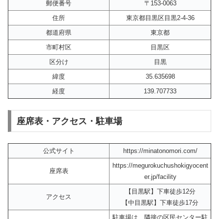
郵便番号
〒153-0063
住所
東京都目黒区目黒2-4-36
都道府県
東京都
市町村区
目黒区
区分け
目黒
緯度
35.635698
経度
139.707733
座席表・アクセス・駐車場
公式サイト
https://minatonomori.com/
https://megurokuchushokigyocent
座席表
er.jp/facility
【目黒駅】下車徒歩12分
アクセス
【中目黒駅】下車徒歩17分
駐車場は、隣接の区民センター駐