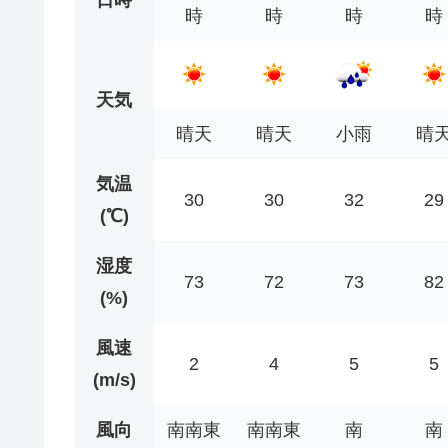
時
時
時
時
天気
晴天
晴天
小雨
晴
気温
30
30
32
29
(℃)
湿度
73
72
73
82
(%)
風速
2
4
5
5
(m/s)
風向
南南東
南南東
南
南