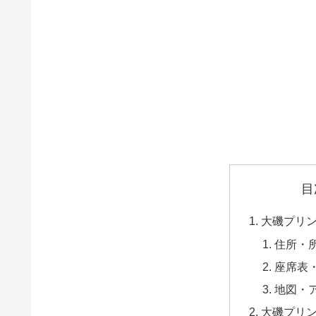
目
大磯プリ
住所・
座席表
地図・
大磯プリ