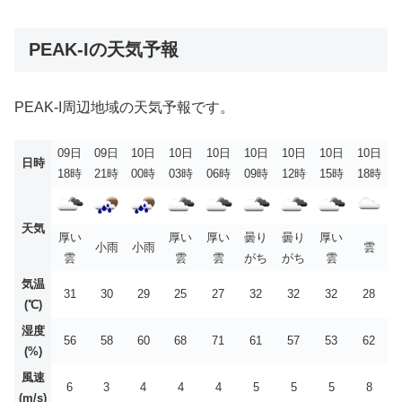
PEAK-Iの天気予報
PEAK-I周辺地域の天気予報です。
09日
09日
10日
10日
10日
10日
10日
10日
10日
日時
18時
21時
00時
03時
06時
09時
12時
15時
18時
天気
厚い
厚い
厚い
曇り
曇り
厚い
小雨
小雨
雲
雲
雲
雲
がち
がち
雲
気温
31
30
29
25
27
32
32
32
28
(℃)
湿度
56
58
60
68
71
61
57
53
62
(%)
風速
6
3
4
4
4
5
5
5
8
(m/s)