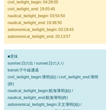
civil_twilight_begin: 04:28:00
civil_twilight_end: 19:05:40
nautical_twilight_begin: 03:54:50
nautical_twilight_end: 19:38:50
astronomical_twilight_begin: 03:19:43
astronomical_twilight_end: 20:13:57
■意味
sunrise:日の出 / sunset:日の入り
transit:子午線通過
civil_twilight_begin:薄明(始) / civil_twilight_end:薄明
(終)
nautical_twilight_begin:航海薄明(始) /
nautical_twilight_end:航海薄明(終)
astronomical_twilight_begin:天文薄明(始) /