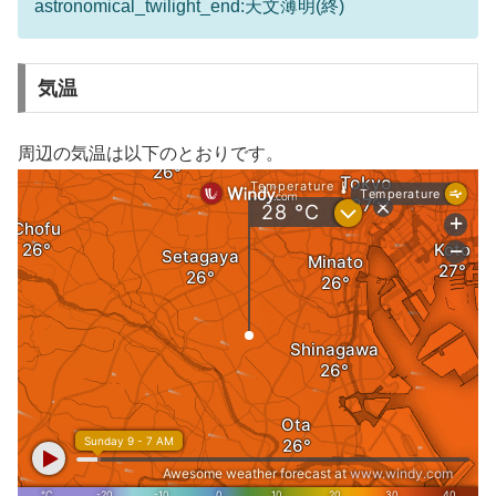
astronomical_twilight_end:天文薄明(終)
気温
周辺の気温は以下のとおりです。