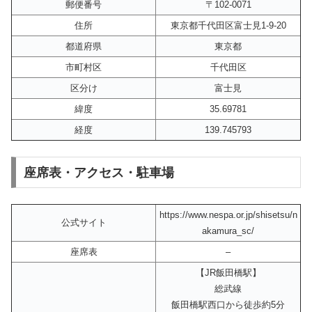
郵便番号
〒102-0071
住所
東京都千代田区富士見1-9-20
都道府県
東京都
市町村区
千代田区
区分け
富士見
緯度
35.69781
経度
139.745793
座席表・アクセス・駐車場
https://www.nespa.or.jp/shisetsu/n
公式サイト
akamura_sc/
座席表
–
【JR飯田橋駅】
総武線
飯田橋駅西口から徒歩約5分