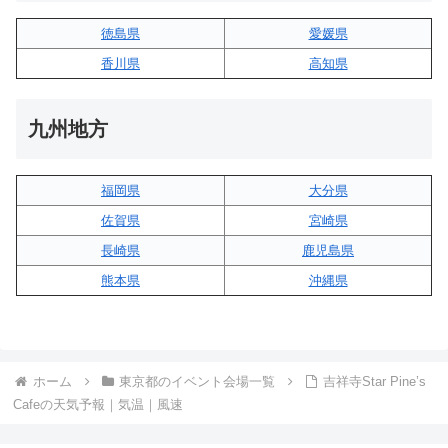
徳島県
愛媛県
香川県
高知県
九州地方
福岡県
大分県
佐賀県
宮崎県
長崎県
鹿児島県
熊本県
沖縄県
ホーム
東京都のイベント会場一覧
吉祥寺Star Pine’s
Cafeの天気予報｜気温｜風速