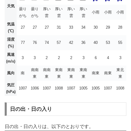
天気
曇り
曇り
厚い
厚い
厚い
厚い
小雨
小雨
小雨
がち
がち
雲
雲
雲
雲
気温
27
27
27
31
33
34
30
29
28
(℃)
湿度
77
76
74
57
42
36
40
53
55
(%)
風速
3
3
2
2
2
3
6
4
3
(m/s)
南南
南南
東南
東南
東南
東北
風向
南
南東
南東
東
東
東
東
東
東
気圧
1007
1006
1007
1008
1007
1005
1005
1007
1008
(hPa)
日の出・日の入り
日の出・日の入りは、以下のとおりです。