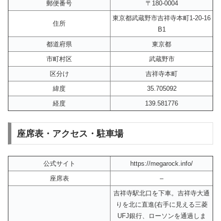
郵便番号
〒180-0004
東京都武蔵野市吉祥寺本町1-20-16
住所
B1
都道府県
東京都
市町村区
武蔵野市
区分け
吉祥寺本町
緯度
35.705092
経度
139.581776
座席表・アクセス・駐車場
公式サイト
https://megarock.info/
座席表
–
吉祥寺駅北口を下車。吉祥寺大通
りを北に直進(右手に見える三菱
UFJ銀行、ローソンを通過しま