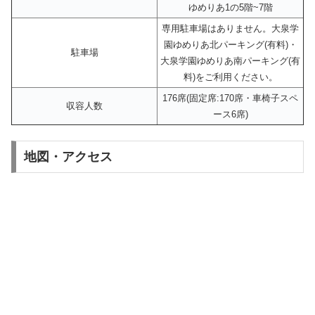
ゆめりあ1の5階~7階
専用駐車場はありません。大泉学
園ゆめりあ北パーキング(有料)・
駐車場
大泉学園ゆめりあ南パーキング(有
料)をご利用ください。
176席(固定席:170席・車椅子スペ
収容人数
ース6席)
地図・アクセス