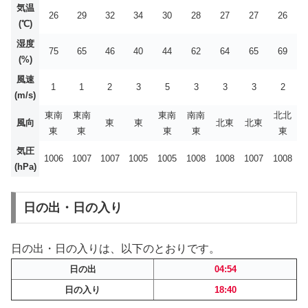
気温
26
29
32
34
30
28
27
27
26
(℃)
湿度
75
65
46
40
44
62
64
65
69
(%)
風速
1
1
2
3
5
3
3
3
2
(m/s)
東南
東南
東南
南南
北北
風向
東
東
北東
北東
東
東
東
東
東
気圧
1006
1007
1007
1005
1005
1008
1008
1007
1008
(hPa)
日の出・日の入り
日の出・日の入りは、以下のとおりです。
日の出
04:54
日の入り
18:40