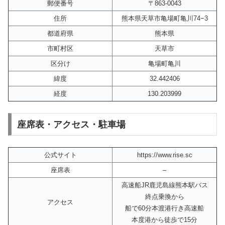
郵便番号
〒863-0043
住所
熊本県天草市亀場町亀川74−3
都道府県
熊本県
市町村区
天草市
区分け
亀場町亀川
緯度
32.442406
経度
130.203999
座席表・アクセス・駐車場
公式サイト
https://www.rise.sc
座席表
–
高速船JR鹿児島線熊本駅バス
終点乗換から
アクセス
船で60分本渡港行き高速船
本度港から徒歩で15分