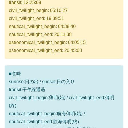
transit: 12:25:09
civil_twilight_begin: 05:10:27
civil_twilight_end: 19:39:51
nautical_twilight_begin: 04:38:40
nautical_twilight_end: 20:11:38
astronomical_twilight_begin: 04:05:15
astronomical_twilight_end: 20:45:03
■意味
sunrise:日の出 / sunset:日の入り
transit:子午線通過
civil_twilight_begin:薄明(始) / civil_twilight_end:薄明
(終)
nautical_twilight_begin:航海薄明(始) /
nautical_twilight_end:航海薄明(終)