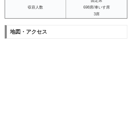
固定席
収容人数
698席/車いす席
3席
地図・アクセス