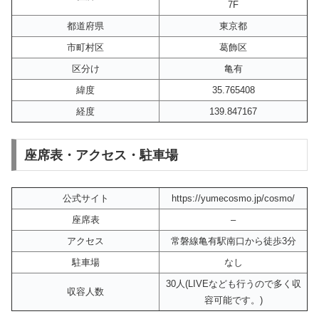
7F
都道府県
東京都
市町村区
葛飾区
区分け
亀有
緯度
35.765408
経度
139.847167
座席表・アクセス・駐車場
公式サイト
https://yumecosmo.jp/cosmo/
座席表
–
アクセス
常磐線亀有駅南口から徒歩3分
駐車場
なし
30人(LIVEなども行うので多く収
収容人数
容可能です。)