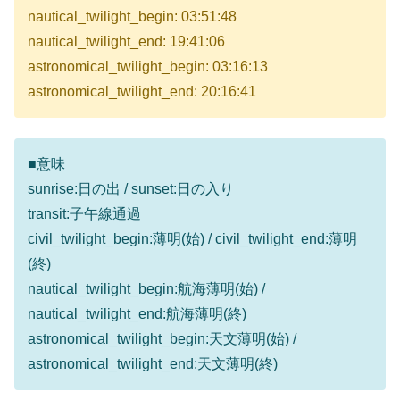
nautical_twilight_begin: 03:51:48
nautical_twilight_end: 19:41:06
astronomical_twilight_begin: 03:16:13
astronomical_twilight_end: 20:16:41
■意味
sunrise:日の出 / sunset:日の入り
transit:子午線通過
civil_twilight_begin:薄明(始) / civil_twilight_end:薄明
(終)
nautical_twilight_begin:航海薄明(始) /
nautical_twilight_end:航海薄明(終)
astronomical_twilight_begin:天文薄明(始) /
astronomical_twilight_end:天文薄明(終)