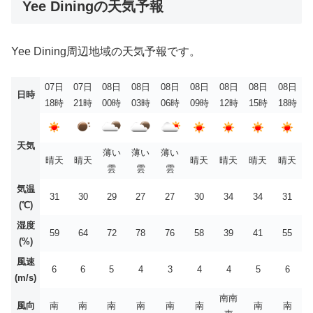
Yee Diningの天気予報
Yee Dining周辺地域の天気予報です。
07日
07日
08日
08日
08日
08日
08日
08日
08日
日時
18時
21時
00時
03時
06時
09時
12時
15時
18時
天気
薄い
薄い
薄い
晴天
晴天
晴天
晴天
晴天
晴天
雲
雲
雲
気温
31
30
29
27
27
30
34
34
31
(℃)
湿度
59
64
72
78
76
58
39
41
55
(%)
風速
6
6
5
4
3
4
4
5
6
(m/s)
南南
風向
南
南
南
南
南
南
南
南