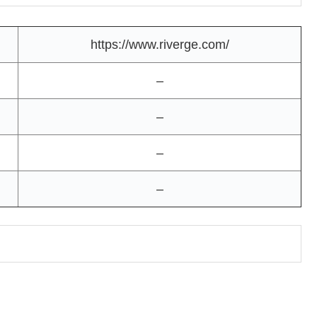
https://www.riverge.com/
–
–
–
–