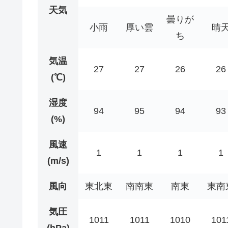
天気
曇りが
小雨
厚い雲
晴
ち
気温
27
27
26
26
(℃)
湿度
94
95
94
93
(%)
風速
1
1
1
1
(m/s)
風向
東北東
南南東
南東
東南
気圧
1011
1011
1010
101
(hPa)