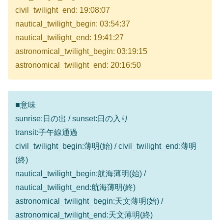
civil_twilight_end: 19:08:07
nautical_twilight_begin: 03:54:37
nautical_twilight_end: 19:41:27
astronomical_twilight_begin: 03:19:15
astronomical_twilight_end: 20:16:50
■意味
sunrise:日の出 / sunset:日の入り
transit:子午線通過
civil_twilight_begin:薄明(始) / civil_twilight_end:薄明
(終)
nautical_twilight_begin:航海薄明(始) /
nautical_twilight_end:航海薄明(終)
astronomical_twilight_begin:天文薄明(始) /
astronomical_twilight_end:天文薄明(終)