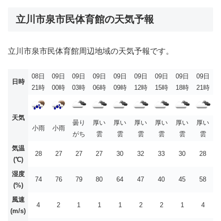
立川市泉市民体育館の天気予報
立川市泉市民体育館周辺地域の天気予報です。
08日
09日
09日
09日
09日
09日
09日
09日
09日
日時
21時
00時
03時
06時
09時
12時
15時
18時
21時
天気
曇り
厚い
厚い
厚い
厚い
厚い
厚い
小雨
小雨
がち
雲
雲
雲
雲
雲
雲
気温
28
27
27
27
30
32
33
30
28
(℃)
湿度
74
76
79
80
64
47
40
45
58
(%)
風速
4
2
1
1
1
2
2
1
4
(m/s)