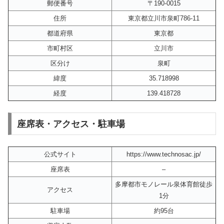
郵便番号
〒190-0015
住所
東京都立川市泉町786-11
都道府県
東京都
市町村区
立川市
区分け
泉町
緯度
35.718998
経度
139.418728
座席表・アクセス・駐車場
公式サイト
https://www.technosac.jp/
座席表
–
多摩都市モノレール泉体育館徒歩
アクセス
1分
駐車場
約95台