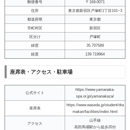
郵便番号
〒169-0071
住所
東京都新宿区戸塚町1丁目101−3
都道府県
東京都
市町村区
新宿区
区分け
戸塚町
緯度
35.707589
経度
139.719964
座席表・アクセス・駐車場
https://www.yamanaka-
公式サイト
spa.or.jp/yamanakaza/
https://www.waseda.jp/student/dra
座席表
makan/facilities/index.html
山手線
アクセス
高田馬場駅から徒歩20分