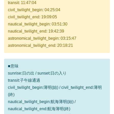
transit: 11:47:04
civil_twilight_begin: 04:25:04
civil_twilight_end: 19:09:05
nautical_twilight_begin: 03:51:30
nautical_twilight_end: 19:42:39
astronomical_twilight_begin: 03:15:47
astronomical_twilight_end: 20:18:21
■意味
sunrise:日の出 / sunset:日の入り
transit:子午線通過
civil_twilight_begin:薄明(始) / civil_twilight_end:薄明
(終)
nautical_twilight_begin:航海薄明(始) /
nautical_twilight_end:航海薄明(終)