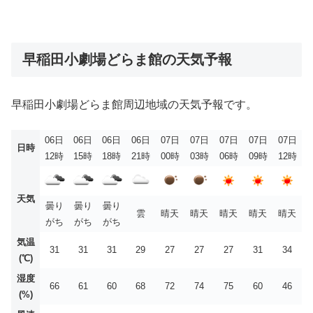
早稲田小劇場どらま館の天気予報
早稲田小劇場どらま館周辺地域の天気予報です。
06日
06日
06日
06日
07日
07日
07日
07日
07日
日時
12時
15時
18時
21時
00時
03時
06時
09時
12時
天気
曇り
曇り
曇り
雲
晴天
晴天
晴天
晴天
晴天
がち
がち
がち
気温
31
31
31
29
27
27
27
31
34
(℃)
湿度
66
61
60
68
72
74
75
60
46
(%)