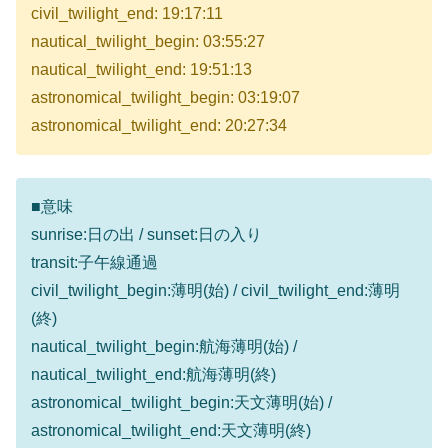
civil_twilight_end: 19:17:11
nautical_twilight_begin: 03:55:27
nautical_twilight_end: 19:51:13
astronomical_twilight_begin: 03:19:07
astronomical_twilight_end: 20:27:34
■意味
sunrise:日の出 / sunset:日の入り
transit:子午線通過
civil_twilight_begin:薄明(始) / civil_twilight_end:薄明
(終)
nautical_twilight_begin:航海薄明(始) /
nautical_twilight_end:航海薄明(終)
astronomical_twilight_begin:天文薄明(始) /
astronomical_twilight_end:天文薄明(終)