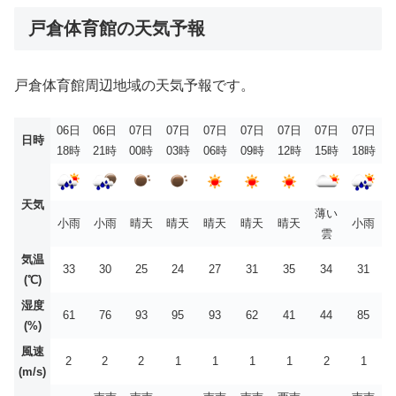
戸倉体育館の天気予報
戸倉体育館周辺地域の天気予報です。
06日
06日
07日
07日
07日
07日
07日
07日
07日
日時
18時
21時
00時
03時
06時
09時
12時
15時
18時
天気
薄い
小雨
小雨
晴天
晴天
晴天
晴天
晴天
小雨
雲
気温
33
30
25
24
27
31
35
34
31
(℃)
湿度
61
76
93
95
93
62
41
44
85
(%)
風速
2
2
2
1
1
1
1
2
1
(m/s)