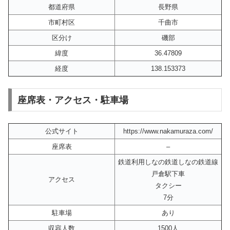
都道府県
長野県
市町村区
千曲市
区分け
磯部
緯度
36.47809
経度
138.153373
座席表・アクセス・駐車場
公式サイト
https://www.nakamuraza.com/
座席表
–
鉄道利用しなの鉄道しなの鉄道線
戸倉駅下車
アクセス
タクシー
7分
駐車場
あり
収容人数
1500人