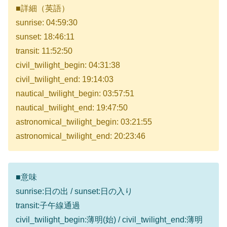
■詳細（英語）
sunrise: 04:59:30
sunset: 18:46:11
transit: 11:52:50
civil_twilight_begin: 04:31:38
civil_twilight_end: 19:14:03
nautical_twilight_begin: 03:57:51
nautical_twilight_end: 19:47:50
astronomical_twilight_begin: 03:21:55
astronomical_twilight_end: 20:23:46
■意味
sunrise:日の出 / sunset:日の入り
transit:子午線通過
civil_twilight_begin:薄明(始) / civil_twilight_end:薄明