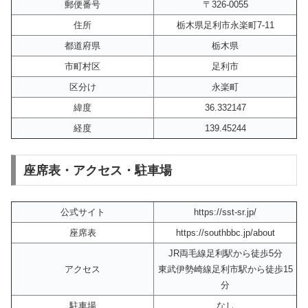
郵便番号
〒326-0055
住所
栃木県足利市永楽町7-11
都道府県
栃木県
市町村区
足利市
区分け
永楽町
緯度
36.332147
経度
139.45244
座席表・アクセス・駐車場
公式サイト
https://sst-sr.jp/
座席表
https://southbbc.jp/about
JR両毛線足利駅から徒歩5分
アクセス
東武伊勢崎線足利市駅から徒歩15
分
駐車場
なし