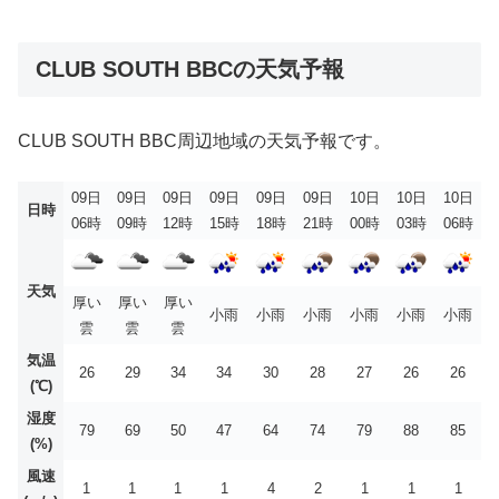
CLUB SOUTH BBCの天気予報
CLUB SOUTH BBC周辺地域の天気予報です。
09日
09日
09日
09日
09日
09日
10日
10日
10日
日時
06時
09時
12時
15時
18時
21時
00時
03時
06時
天気
厚い
厚い
厚い
小雨
小雨
小雨
小雨
小雨
小雨
雲
雲
雲
気温
26
29
34
34
30
28
27
26
26
(℃)
湿度
79
69
50
47
64
74
79
88
85
(%)
風速
1
1
1
1
4
2
1
1
1