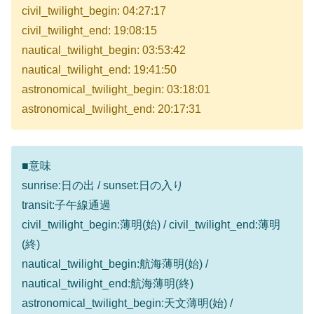
civil_twilight_begin: 04:27:17
civil_twilight_end: 19:08:15
nautical_twilight_begin: 03:53:42
nautical_twilight_end: 19:41:50
astronomical_twilight_begin: 03:18:01
astronomical_twilight_end: 20:17:31
■意味
sunrise:日の出 / sunset:日の入り
transit:子午線通過
civil_twilight_begin:薄明(始) / civil_twilight_end:薄明
(終)
nautical_twilight_begin:航海薄明(始) /
nautical_twilight_end:航海薄明(終)
astronomical_twilight_begin:天文薄明(始) /