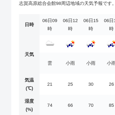
志賀高原総合会館98周辺地域の天気予報です
06日09
06日12
06日15
06日
日時
時
時
時
時
天気
雲
小雨
小雨
小
気温
21
25
30
26
(℃)
湿度
74
66
70
85
(%)