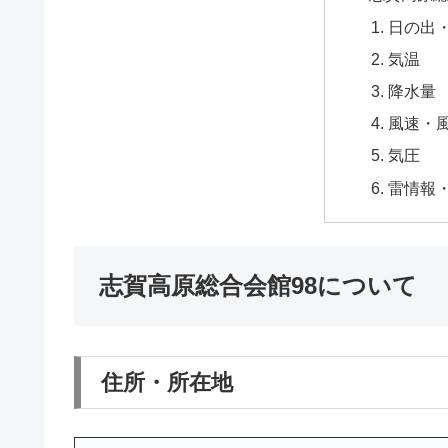
日の出
気温
降水量
風速・
気圧
雷情報
志賀高原総合会館98について
住所・所在地