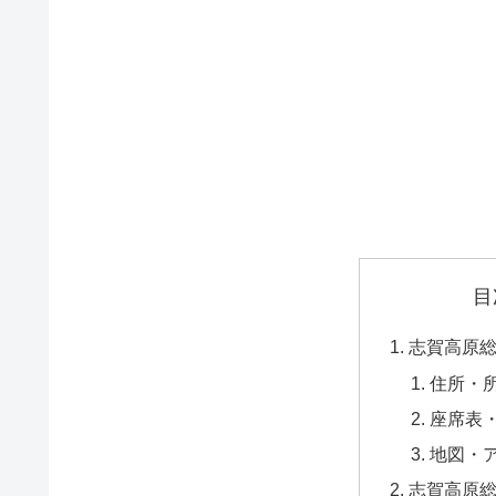
目
志賀高原総
住所・
座席表
地図・
志賀高原総