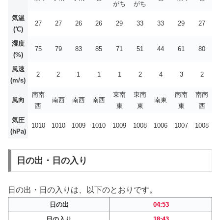
がち
がち
気温
27
27
26
26
29
33
33
29
27
(℃)
湿度
75
79
83
85
71
51
44
61
80
(%)
風速
2
2
1
1
1
2
4
3
2
(m/s)
南南
東南
東南
南南
南南
風向
南西
南西
南西
南東
西
東
東
東
西
気圧
1010
1010
1009
1010
1009
1008
1006
1007
1008
(hPa)
日の出・日の入り
日の出・日の入りは、以下のとおりです。
日の出
04:53
日の入り
18:43