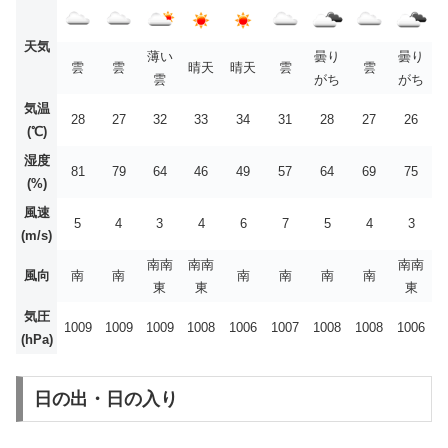
天気
薄い
曇り
曇り
雲
雲
晴天
晴天
雲
雲
雲
がち
がち
気温
28
27
32
33
34
31
28
27
26
(℃)
湿度
81
79
64
46
49
57
64
69
75
(%)
風速
5
4
3
4
6
7
5
4
3
(m/s)
南南
南南
南南
風向
南
南
南
南
南
南
東
東
東
気圧
1009
1009
1009
1008
1006
1007
1008
1008
1006
(hPa)
日の出・日の入り